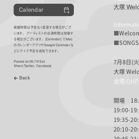
P
大塚
Welc
Calendar
Informat
掲載時間は予告なく変更する場合がござ
🟧Welcom
います。
アーティストの出演時間は前後す
る場合がございます。
[Calendar]
で
Mac
🟧SONGS
のカレンダーアプリや
Google Calendar
な
どにライブ予定を追加できます。
7月8日(火
Posted on 05/10 Sat.
Share.
Twitter
Facebook
大塚 Welc
Back
会場のH
開場 18:
19:00-
19:35-
20:10-2
20:45-