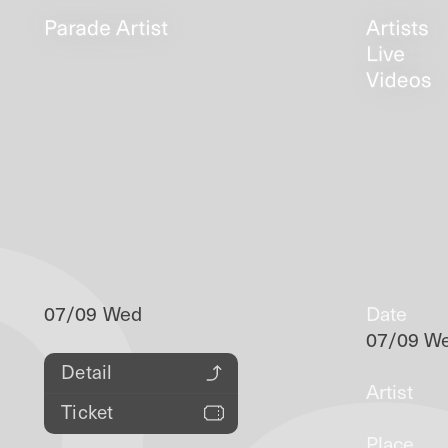
07/09 Wed
Date
07/09 W
Detail
Artist
Ticket
Place