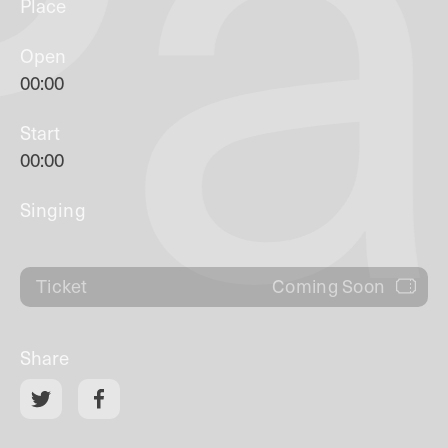
Pa
Place
Open
00:00
Start
00:00
Singing
Coming Soon
Ticket
Share