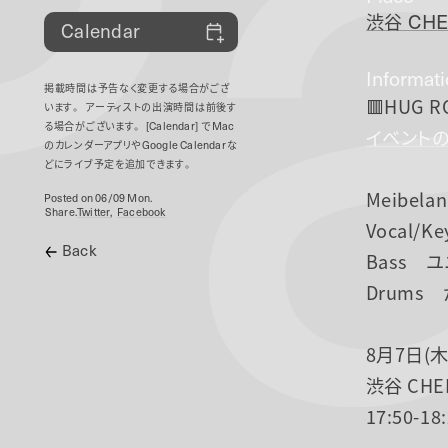
P
渋谷
CHE
Calendar
Informat
掲載時間は予告なく変更する場合がござ
🟥HUG R
います。
アーティストの出演時間は前後す
る場合がございます。
[Calendar]
で
Mac
イベントの
のカレンダーアプリや
Google Calendar
な
どにライブ予定を追加できます。
Meibela
Posted on 06/09 Mon.
Share.
Twitter
Facebook
Vocal/K
Back
Bass 
Drums
8月7日(木
渋谷 CHE
17:50-18