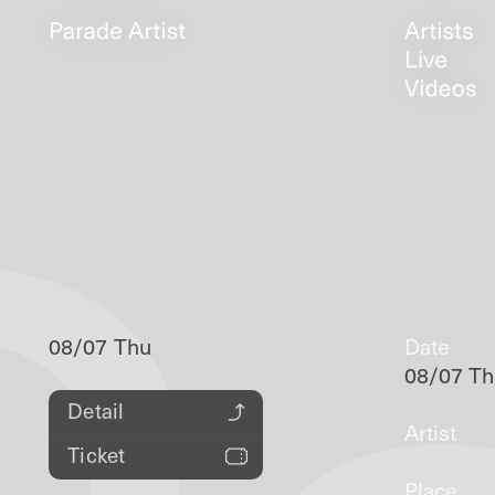
08/07 Thu
Date
08/07 T
Detail
Artist
Ticket
Place