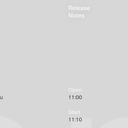
Open
hu
11:00
Start
11:10