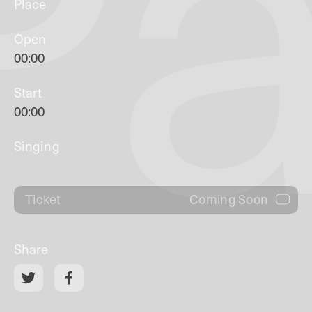
Pa
Place
Open
00:00
Start
00:00
Singing
Coming Soon
Ticket
Share