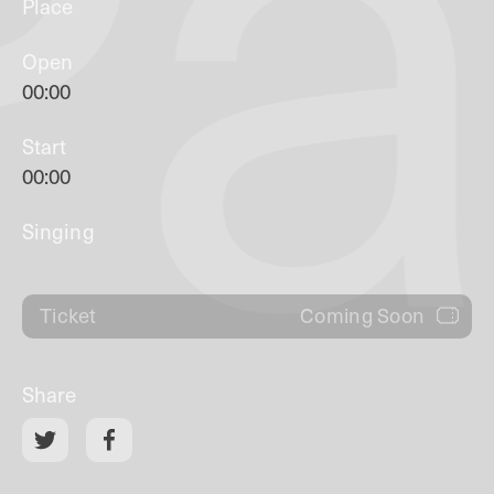
Pa
Place
Open
00:00
Start
00:00
Singing
Coming Soon
Ticket
Share