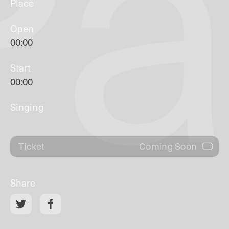
Pa
Place
Open
00:00
Start
00:00
Singing
Coming Soon
Ticket
Share