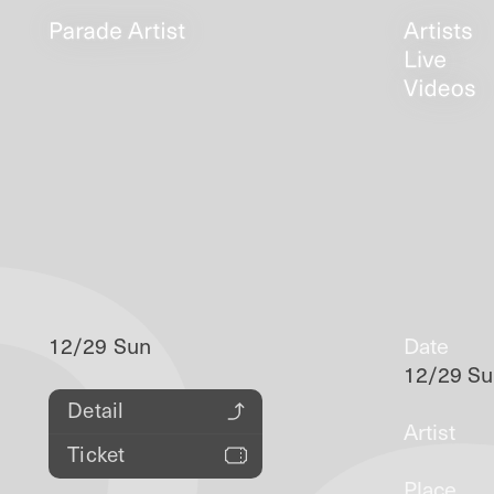
12/29 Sun
Date
12/29 S
Detail
Artist
Ticket
Place