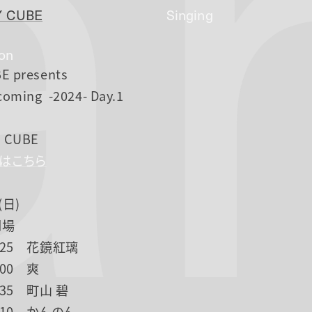
a
 CUBE
Singing
ion
E presents
oming -2024- Day.1
 CUBE
Pはこちら
(日)
開場
13:25 花鏡紅璃
4:00 爽
4:35 町山 碧
15:10 かんのん