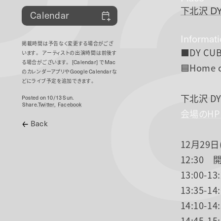
P
下北沢
DY
Calendar
Informat
掲載時間は予告なく変更する場合がござ
⬛DY CUB
います。
アーティストの出演時間は前後す
る場合がございます。
[Calendar]
で
Mac
🟦Home c
のカレンダーアプリや
Google Calendar
な
どにライブ予定を追加できます。
下北沢 DY
Posted on 10/13 Sun.
Share.
Twitter
Facebook
会場のH
Back
12月29日
12:30 
13:00-
13:35-1
14:10-1
14:45-