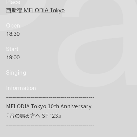
Pa
Place
西新宿
MELODIA Tokyo
Open
18:30
Start
19:00
Singing
Information
--------------------------------------------
MELODIA Tokyo 10th Anniversary
『音の鳴る方へ SP '23』
--------------------------------------------