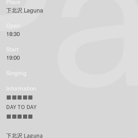
Pa
Place
下北沢
Laguna
Open
18:30
Start
19:00
Singing
Information
🟧🟧🟧🟧🟧
DAY TO DAY
🟧🟧🟧🟧🟧
下北沢 Laguna