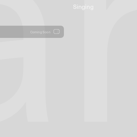
a
Singing
Coming Soon