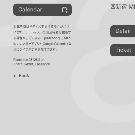
P
西新宿
ME
Calendar
掲載時間は予告なく変更する場合がござ
Detail
います。
アーティストの出演時間は前後す
る場合がございます。
[Calendar]
で
Mac
のカレンダーアプリや
Google Calendar
な
Ticket
どにライブ予定を追加できます。
Posted on 08/28 Sun.
Share.
Twitter
Facebook
Back