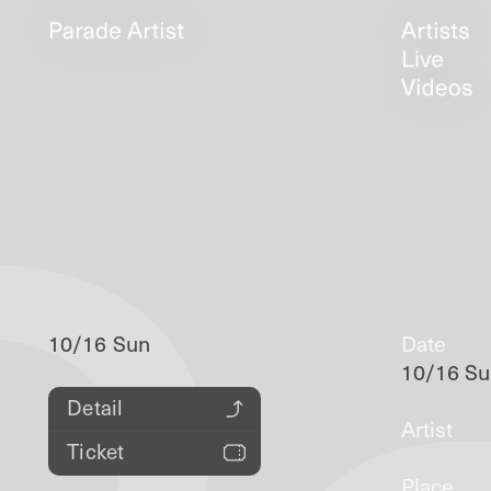
10/16 Sun
Date
10/16 S
Detail
Artist
Ticket
Place