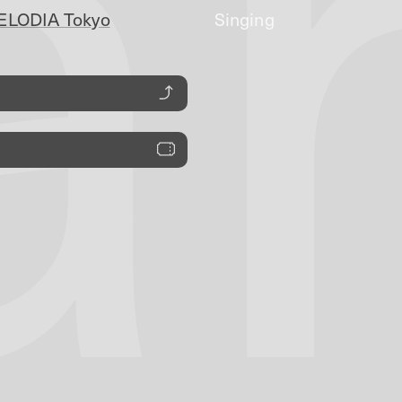
a
LODIA Tokyo
Singing