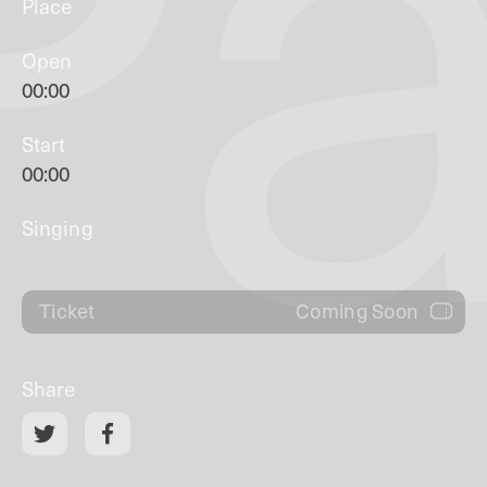
Pa
Place
Open
00:00
Start
00:00
Singing
Coming Soon
Ticket
Share