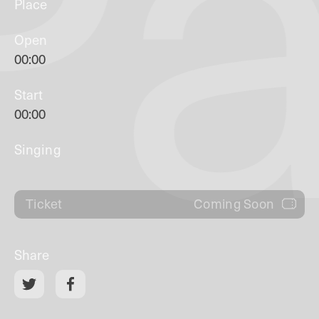
Pa
Place
Open
00:00
Start
00:00
Singing
Coming Soon
Ticket
Share