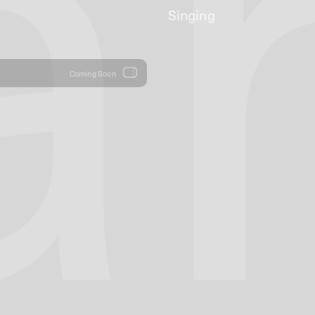
a
Singing
Coming Soon