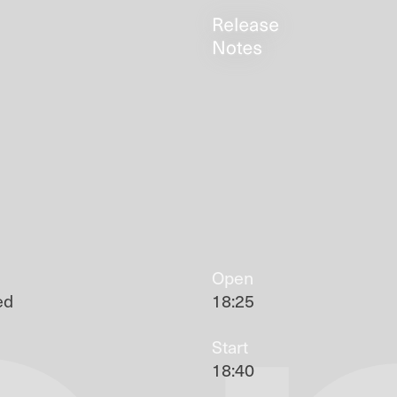
Open
ed
18:25
Start
18:40