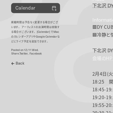
P
下北沢
DY
Calendar
Informat
掲載時間は予告なく変更する場合がござ
🟥DY CUB
います。
アーティストの出演時間は前後す
る場合がございます。
[Calendar]
で
Mac
🟦冷静と情
のカレンダーアプリや
Google Calendar
な
どにライブ予定を追加できます。
下北沢 DY
Posted on 12/11 Wed.
Share.
Twitter
Facebook
会場のH
Back
2月4日(火
18:25 
18:45-
19:20-
19:55-2
20:30-