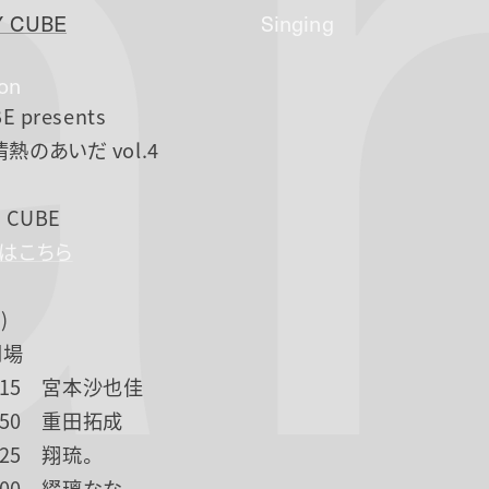
a
 CUBE
Singing
ion
E presents
熱のあいだ vol.4
 CUBE
Pはこちら
)
開場
19:15 宮本沙也佳
19:50 重田拓成
0:25 翔琉。
21:00 綴璃なな