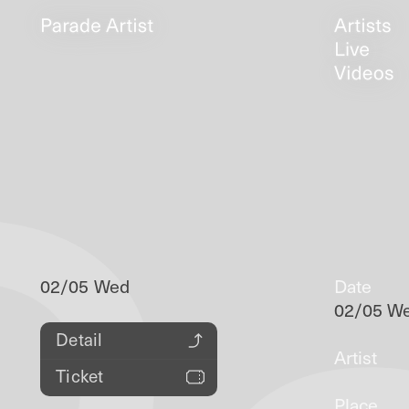
02/05 Wed
Date
02/05 W
Detail
Artist
Ticket
Place