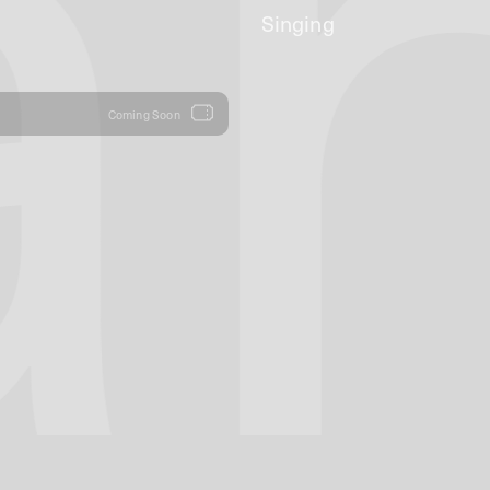
a
Singing
Coming Soon