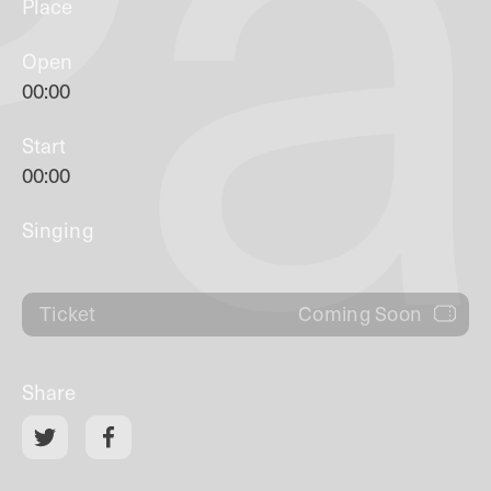
Pa
Place
Open
00:00
Start
00:00
Singing
Coming Soon
Ticket
Share