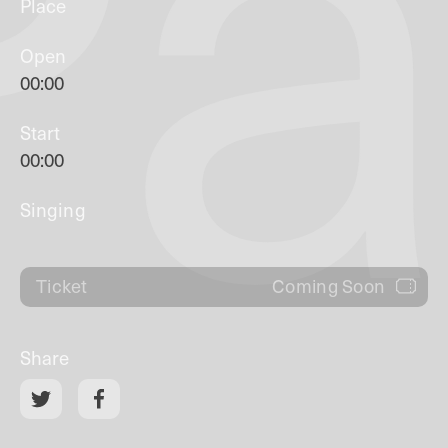
Pa
Place
Open
00:00
Start
00:00
Singing
Coming Soon
Ticket
Share