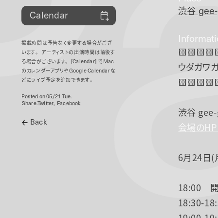
P
渋谷
gee-
Calendar
Informat
掲載時間は予告なく変更する場合がござ
🟨🟨🟨🟨
います。
アーティストの出演時間は前後す
る場合がございます。
[Calendar]
で
Mac
ウダガワガ
のカレンダーアプリや
Google Calendar
な
🟨🟨🟨🟨
どにライブ予定を追加できます。
Posted on 05/21 Tue.
Share.
Twitter
Facebook
渋谷 gee-
Back
会場のH
6月24日(
18:00 
18:30-
19:00-1