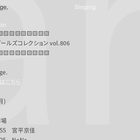
a
ge.
Singing
ion
🟨🟨🟨🟨🟨🟨🟨🟨🟨
ールズコレクション vol.806
🟨🟨🟨🟨🟨🟨🟨🟨🟨
ge.
Pはこちら
月)
開場
18:55 宮平京佳
9:25 NaNa