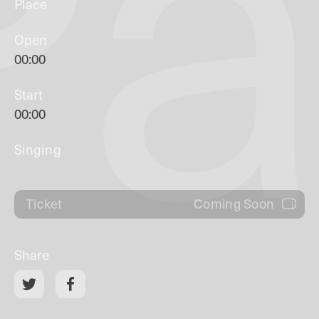
Pa
Place
Open
00:00
Start
00:00
Singing
Coming Soon
Ticket
Share