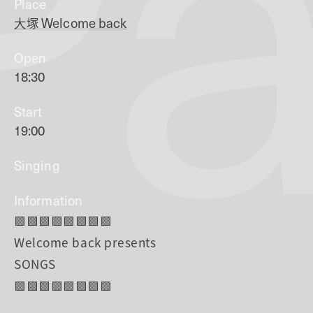
Pa
Place
大塚
Welcome back
Open
18:30
Start
19:00
Singing
Information
🟪🟪🟪🟪🟪🟪🟪🟪
Welcome back presents
SONGS
🟪🟪🟪🟪🟪🟪🟪🟪