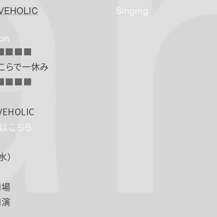
a
VEHOLIC
Singing
ion
🟧🟧🟧🟧
ここらで一休み
🟧🟧🟧🟧
VEHOLIC
Pはこちら
水）
開場
開演