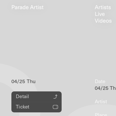
04/25 Thu
Date
04/25 T
Detail
Artist
Ticket
Place