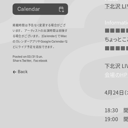
P
下北沢
LI
Calendar
Informat
掲載時間は予告なく変更する場合がござ
🟧🟧🟧🟧
います。
アーティストの出演時間は前後す
る場合がございます。
[Calendar]
で
Mac
ちょっと
のカレンダーアプリや
Google Calendar
な
🟧🟧🟧🟧
どにライブ予定を追加できます。
Posted on 03/31 Sun.
Share.
Twitter
Facebook
下北沢 LI
Back
会場のH
4月24日（
18:30 
19:00 