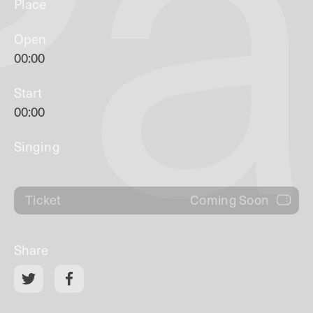
Pa
Place
Open
00:00
Start
00:00
Singing
Coming Soon
Ticket
Share