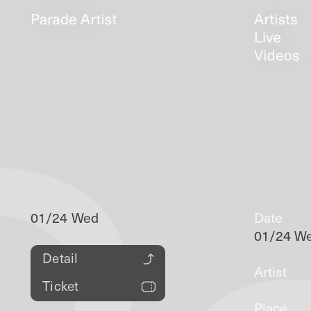
01/24 Wed
Date
01/24 W
Detail
Artist
Ticket
Place