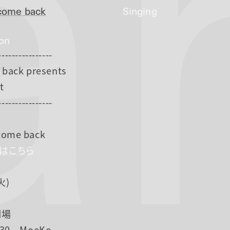
a
ome back
Singing
ion
----------------
back presents
t
----------------
ome back
Pはこちら
火)
開場
9:30 MoeKo