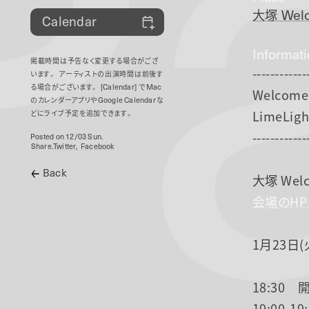
P
大塚
Welc
Calendar
Informat
掲載時間は予告なく変更する場合がござ
------------
います。
アーティストの出演時間は前後す
る場合がございます。
[Calendar]
で
Mac
Welcome 
のカレンダーアプリや
Google Calendar
な
LimeLigh
どにライブ予定を追加できます。
------------
Posted on 12/03 Sun.
Share.
Twitter
Facebook
Back
大塚 Welc
会場のH
1月23日(
18:30 
19:00-1