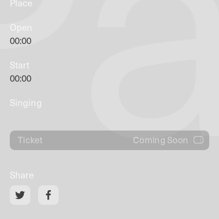
Pa
Place
Open
00:00
Start
00:00
Singing
Coming Soon
Ticket
Share