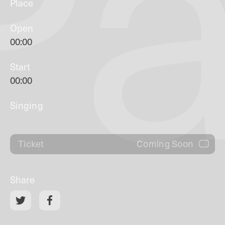
Pa
Place
Open
00:00
Start
00:00
Singing
Coming Soon
Ticket
Share