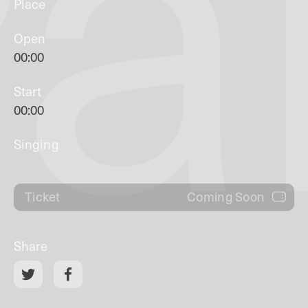
a
Place
Open
00:00
Start
00:00
Singing
Coming Soon
Ticket
Share