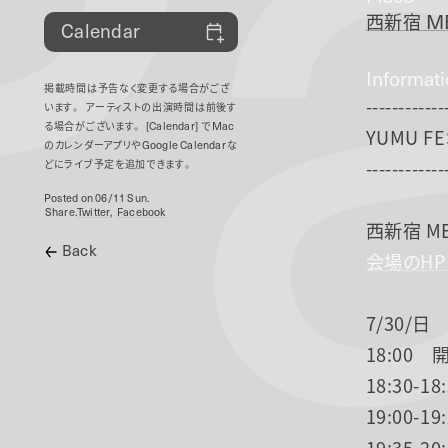
P
西新宿
ME
Calendar
Informat
掲載時間は予告なく変更する場合がござ
------------
います。
アーティストの出演時間は前後す
る場合がございます。
[Calendar]
で
Mac
YUMU FE
のカレンダーアプリや
Google Calendar
な
------------
どにライブ予定を追加できます。
Posted on 06/11 Sun.
Share.
Twitter
Facebook
西新宿 MEL
Back
会場のH
7/30/日
18:00 
18:30-
19:00-1
19:35-2