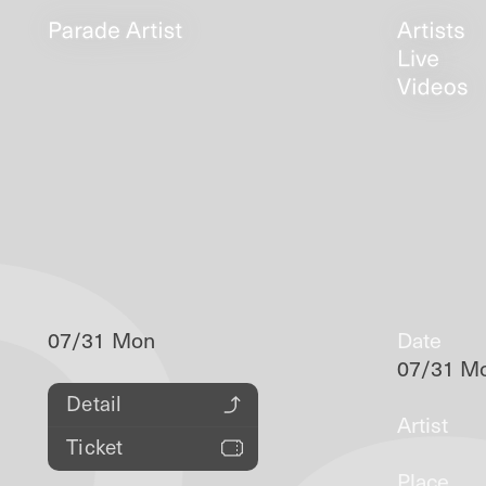
07/31 Mon
Date
07/31 M
Detail
Artist
Ticket
Place