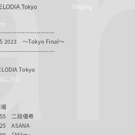
a
LODIA Tokyo
Singing
ion
----------------------------
S 2023 〜Tokyo Final〜
----------------------------
ODIA Tokyo
Pはこちら
開場
18:55 二段優希
9:25 ASANA
0:00 「Milm」