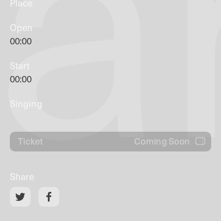
a
Place
Open
00:00
Start
00:00
Singing
Coming Soon
Ticket
Share