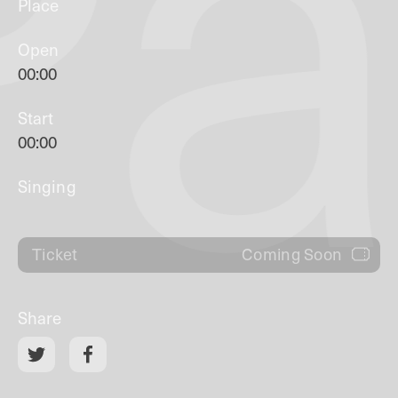
Pa
Place
Open
00:00
Start
00:00
Singing
Coming Soon
Ticket
Share