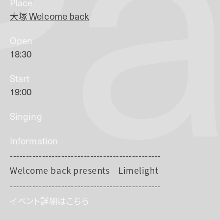
Pa
Place
大塚
Welcome back
Open
18:30
Start
19:00
Singing
Information
-----------------------------------------------
Welcome back presents Limelight
-----------------------------------------------
イベント詳細はこちら