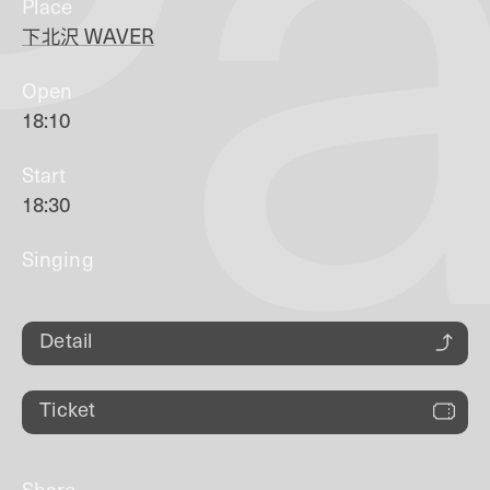
Pa
Place
下北沢
WAVER
Open
18:10
Start
18:30
Singing
Detail
Ticket
Share