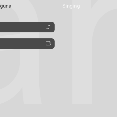
a
guna
Singing