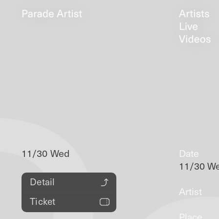
11/30 Wed
Date
11/30 W
Detail
Artist
Ticket
Place