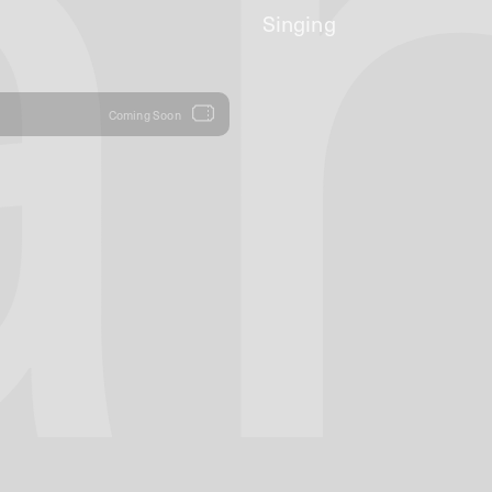
a
Singing
Coming Soon