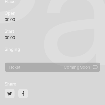
Pa
Place
Open
00:00
Start
00:00
Singing
Coming Soon
Ticket
Share