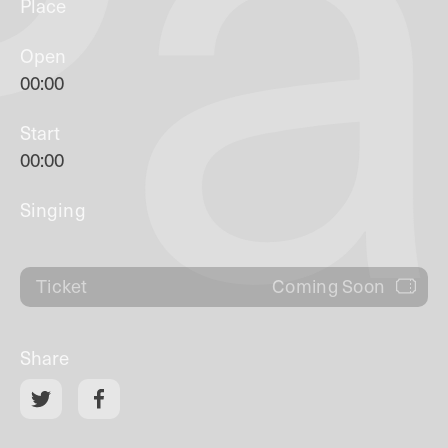
Pa
Place
Open
00:00
Start
00:00
Singing
Coming Soon
Ticket
Share